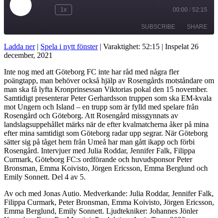
Play
1x
00:00
/
52:15
Rewind
Fast
Episode
10
Forward
SUBSCRIBE
SHARE
Seconds
30
seconds
Ladda ner
|
Spela i nytt fönster
|
Varaktighet: 52:15
|
Inspelat 26
december, 2021
SHARE
RSS FEED
Inte nog med att Göteborg FC inte har råd med några fler
LINK
poängtapp, man behöver också hjälp av Rosengårds motståndare om
man ska få lyfta Kronprinsessan Viktorias pokal den 15 november.
EMBED
Samtidigt presenterar Peter Gerhardsson truppen som ska EM-kvala
mot Ungern och Island – en trupp som är fylld med spelare från
Rosengård och Göteborg. Att Rosengård missgynnats av
landslagsuppehållet märks när de efter kvalmatcherna åker på mina
efter mina samtidigt som Göteborg radar upp segrar. När Göteborg
sätter sig på tåget hem från Umeå har man gått ikapp och förbi
Rosengård. Intervjuer med Julia Roddar, Jennifer Falk, Filippa
Curmark, Göteborg FC:s ordförande och huvudsponsor Peter
Bronsman, Emma Koivisto, Jörgen Ericsson, Emma Berglund och
Emily Sonnett. Del 4 av 5.
Av och med Jonas Autio. Medverkande: Julia Roddar, Jennifer Falk,
Filippa Curmark, Peter Bronsman, Emma Koivisto, Jörgen Ericsson,
Emma Berglund, Emily Sonnett. Ljudtekniker: Johannes Jönler